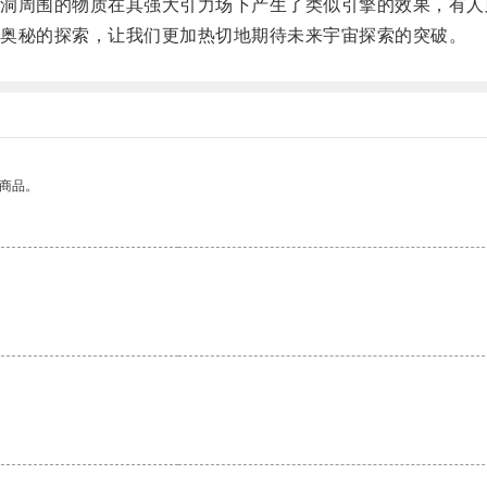
周围的物质在其强大引力场下产生了类似引擎的效果，有人
奥秘的探索，让我们更加热切地期待未来宇宙探索的突破。
的商品。