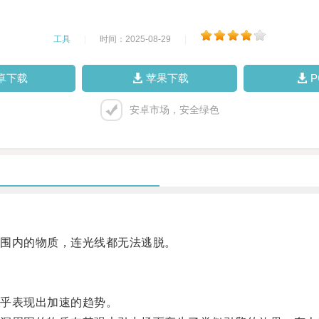
工具
|
时间：2025-08-29
|
卓下载
苹果下载
安卓市场，安全绿色
围内的物质，连光线都无法逃脱。
乎表现出加速的趋势。