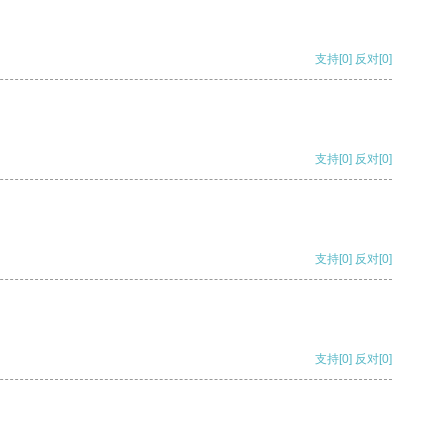
支持
[0]
反对
[0]
支持
[0]
反对
[0]
支持
[0]
反对
[0]
支持
[0]
反对
[0]