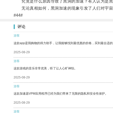
究竟是什么原因导致了黑洞的加速？有人认为是黑洞
无论真相如何，黑洞加速的现象引发了人们对宇宙
#44#
评论
游客
这款app是我购物的得力助手，让我能够找到最优惠的价格，买到最合适
2025-08-29
游客
这款游戏的音乐非常优美，听了让人心旷神怡。
2025-08-29
游客
这款加速器VPM应用程序已经为我们带来了无限的隐私和安全性保护。
2025-08-29
游客