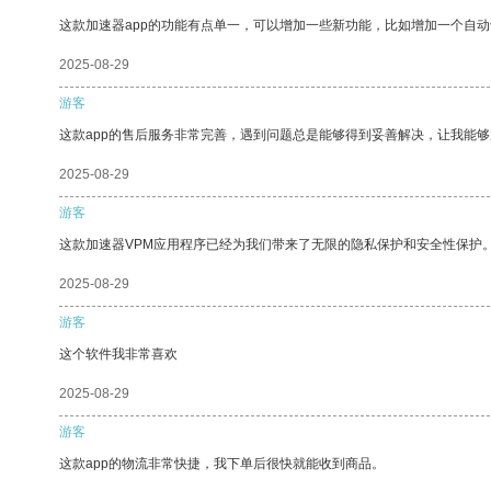
这款加速器app的功能有点单一，可以增加一些新功能，比如增加一个自
2025-08-29
游客
这款app的售后服务非常完善，遇到问题总是能够得到妥善解决，让我能
2025-08-29
游客
这款加速器VPM应用程序已经为我们带来了无限的隐私保护和安全性保护
2025-08-29
游客
这个软件我非常喜欢
2025-08-29
游客
这款app的物流非常快捷，我下单后很快就能收到商品。