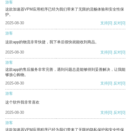
游客
这款加速器VPM应用程序已经为我们带来了无限的流畅体验和安全性保
护。
2025-08-30
支持
[0]
反对
[0]
游客
这款app的物流非常快捷，我下单后很快就能收到商品。
2025-08-30
支持
[0]
反对
[0]
游客
这款app的售后服务非常完善，遇到问题总是能够得到妥善解决，让我能
够放心购物。
2025-08-30
支持
[0]
反对
[0]
游客
这个软件我非常喜欢
2025-08-30
支持
[0]
反对
[0]
游客
这款加速器VPM应用程序已经为我们带来了无限的隐私保护和安全性保