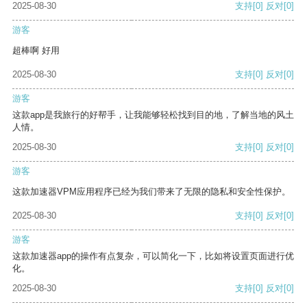
2025-08-30
支持
[0]
反对
[0]
游客
超棒啊 好用
2025-08-30
支持
[0]
反对
[0]
游客
这款app是我旅行的好帮手，让我能够轻松找到目的地，了解当地的风土
人情。
2025-08-30
支持
[0]
反对
[0]
游客
这款加速器VPM应用程序已经为我们带来了无限的隐私和安全性保护。
2025-08-30
支持
[0]
反对
[0]
游客
这款加速器app的操作有点复杂，可以简化一下，比如将设置页面进行优
化。
2025-08-30
支持
[0]
反对
[0]