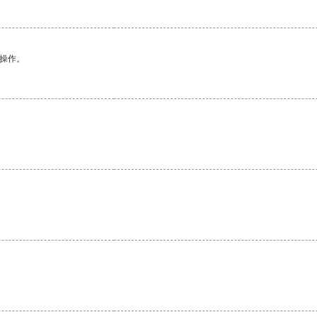
悉操作。
。