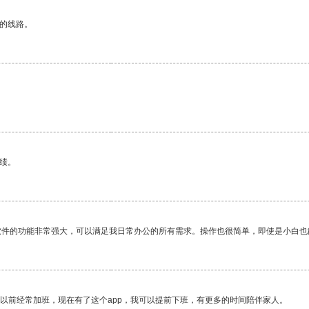
区的线路。
绩。
软件的功能非常强大，可以满足我日常办公的所有需求。操作也很简单，即使是小白也
我以前经常加班，现在有了这个app，我可以提前下班，有更多的时间陪伴家人。