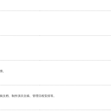
情。
编辑文档、制作演示文稿、管理日程安排等。