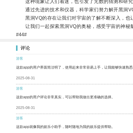
这种现象让人们着迷，也引发了无数的猜测和研究
通过先进的技术和仪器，科学家们努力解开黑洞VQ
黑洞VQ的存在让我们对宇宙的了解不断深入，也让
让我们一起探索黑洞VQ的奥秘，感受宇宙的神秘
#44#
评论
游客
这款app的用户界面简洁明了，使用起来非常容易上手，让我能够快速熟悉
2025-08-31
游客
这款app的用户评论非常真实，可以帮助我做出更准确的选择。
2025-08-31
游客
这款app就像我的娱乐小助手，随时随地为我的娱乐提供帮助。