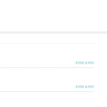
支持
[0]
反对
[0]
支持
[0]
反对
[0]