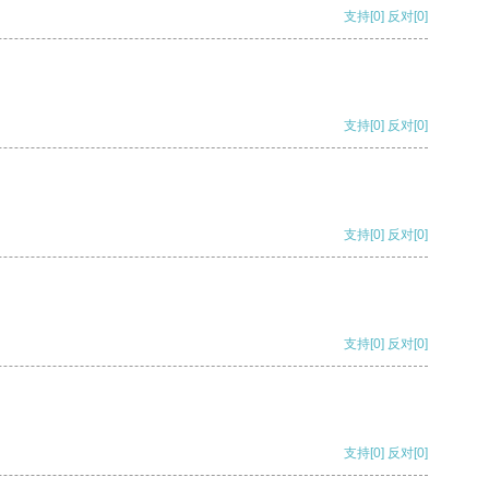
支持
[0]
反对
[0]
支持
[0]
反对
[0]
支持
[0]
反对
[0]
支持
[0]
反对
[0]
支持
[0]
反对
[0]