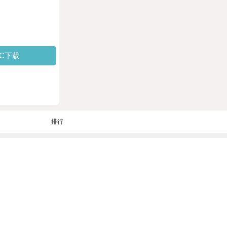
PC下载
排行