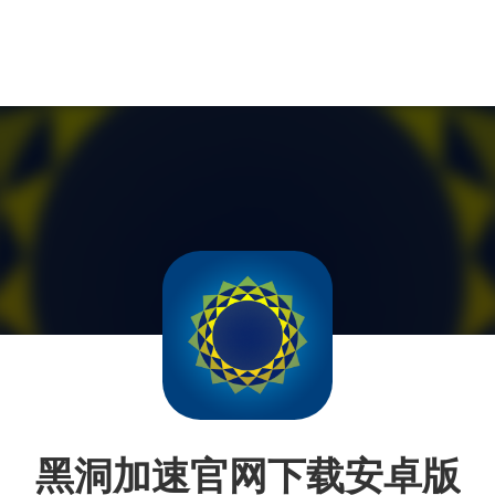
黑洞加速官网下载安卓版