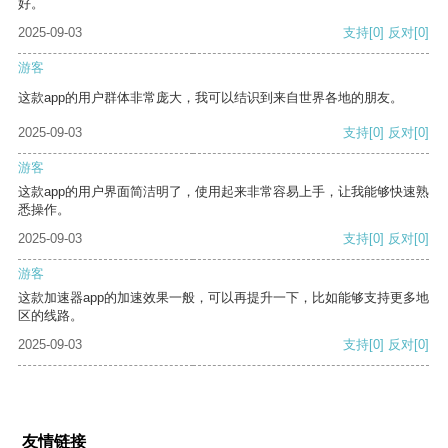
好。
2025-09-03
支持
[0]
反对
[0]
游客
这款app的用户群体非常庞大，我可以结识到来自世界各地的朋友。
2025-09-03
支持
[0]
反对
[0]
游客
这款app的用户界面简洁明了，使用起来非常容易上手，让我能够快速熟
悉操作。
2025-09-03
支持
[0]
反对
[0]
游客
这款加速器app的加速效果一般，可以再提升一下，比如能够支持更多地
区的线路。
2025-09-03
支持
[0]
反对
[0]
友情链接