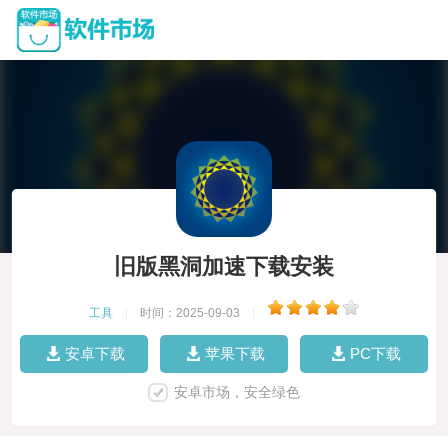
旧版黑洞加速下载安装
工具
|
时间：2025-09-03
|
安卓下载
苹果下载
PC下载
安卓市场，安全绿色