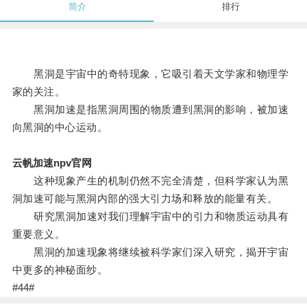
简介
排行
黑洞是宇宙中的奇特现象，它吸引着天文学家和物理学
家的关注。
黑洞加速是指黑洞周围的物质遭到黑洞的影响，被加速
向黑洞的中心运动。
云帆加速npv官网
这种现象产生的机制仍然不完全清楚，但科学家认为黑
洞加速可能与黑洞内部的强大引力场和释放的能量有关。
研究黑洞加速对我们理解宇宙中的引力和物质运动具有
重要意义。
黑洞的加速现象将继续被科学家们深入研究，揭开宇宙
中更多的神秘面纱。
#44#