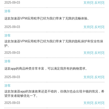
2025-09-03
支持
[0]
反对
[0]
游客
这款加速器VPM应用程序已经为我们带来了无限的流畅体验。
2025-09-03
支持
[0]
反对
[0]
游客
这款加速器VPM应用程序已经为我们带来了无限的隐私保护和安全性保
护。
2025-09-03
支持
[0]
反对
[0]
游客
这款app的商品种类非常丰富，可以满足我所有的购物需求。
2025-09-03
支持
[0]
反对
[0]
游客
这款加速器app的加速效果还是不错的，但偶尔也会出现卡顿的情况，希
望开发者能够优化一下。
2025-09-03
支持
[0]
反对
[0]