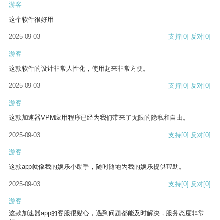
游客
这个软件很好用
2025-09-03
支持
[0]
反对
[0]
游客
这款软件的设计非常人性化，使用起来非常方便。
2025-09-03
支持
[0]
反对
[0]
游客
这款加速器VPM应用程序已经为我们带来了无限的隐私和自由。
2025-09-03
支持
[0]
反对
[0]
游客
这款app就像我的娱乐小助手，随时随地为我的娱乐提供帮助。
2025-09-03
支持
[0]
反对
[0]
游客
这款加速器app的客服很贴心，遇到问题都能及时解决，服务态度非常