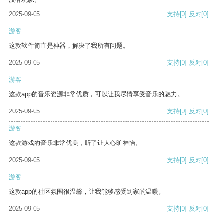
2025-09-05
支持
[0]
反对
[0]
游客
这款软件简直是神器，解决了我所有问题。
2025-09-05
支持
[0]
反对
[0]
游客
这款app的音乐资源非常优质，可以让我尽情享受音乐的魅力。
2025-09-05
支持
[0]
反对
[0]
游客
这款游戏的音乐非常优美，听了让人心旷神怡。
2025-09-05
支持
[0]
反对
[0]
游客
这款app的社区氛围很温馨，让我能够感受到家的温暖。
2025-09-05
支持
[0]
反对
[0]