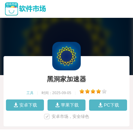
黑洞家加速器
工具
|
时间：2025-09-05
|
安卓下载
苹果下载
PC下载
安卓市场，安全绿色