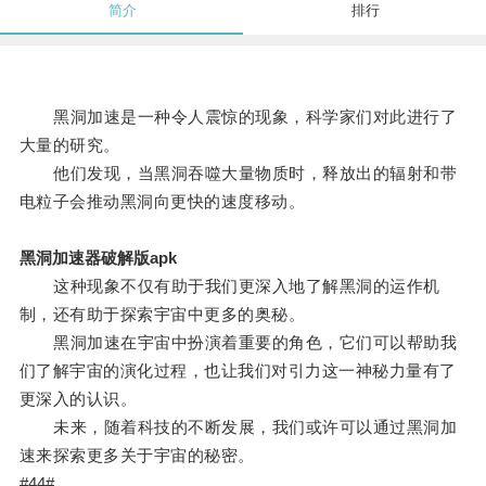
简介
排行
黑洞加速是一种令人震惊的现象，科学家们对此进行了
大量的研究。
他们发现，当黑洞吞噬大量物质时，释放出的辐射和带
电粒子会推动黑洞向更快的速度移动。
黑洞加速器破解版apk
这种现象不仅有助于我们更深入地了解黑洞的运作机
制，还有助于探索宇宙中更多的奥秘。
黑洞加速在宇宙中扮演着重要的角色，它们可以帮助我
们了解宇宙的演化过程，也让我们对引力这一神秘力量有了
更深入的认识。
未来，随着科技的不断发展，我们或许可以通过黑洞加
速来探索更多关于宇宙的秘密。
#44#