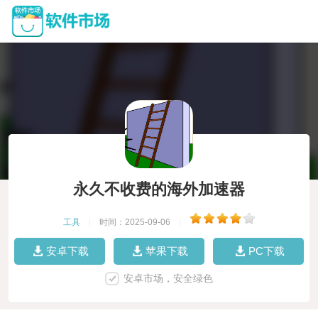
永久不收费的海外加速器
工具
|
时间：2025-09-06
|
安卓下载
苹果下载
PC下载
安卓市场，安全绿色