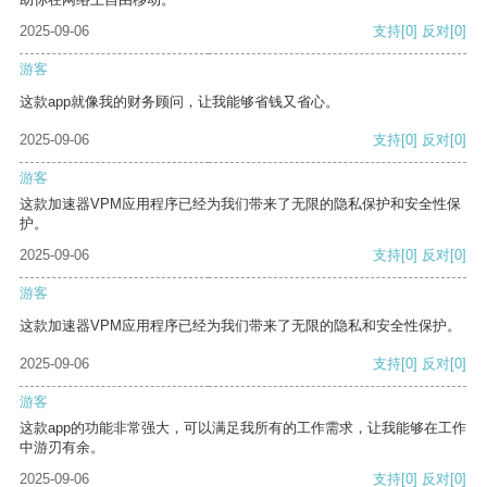
2025-09-06
支持
[0]
反对
[0]
游客
这款app就像我的财务顾问，让我能够省钱又省心。
2025-09-06
支持
[0]
反对
[0]
游客
这款加速器VPM应用程序已经为我们带来了无限的隐私保护和安全性保
护。
2025-09-06
支持
[0]
反对
[0]
游客
这款加速器VPM应用程序已经为我们带来了无限的隐私和安全性保护。
2025-09-06
支持
[0]
反对
[0]
游客
这款app的功能非常强大，可以满足我所有的工作需求，让我能够在工作
中游刃有余。
2025-09-06
支持
[0]
反对
[0]