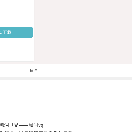
PC下载
排行
洞世界——黑洞vq。