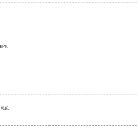
悉操作。
有玩腻。