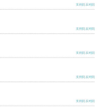
支持
[0]
反对
[0]
支持
[0]
反对
[0]
支持
[0]
反对
[0]
支持
[0]
反对
[0]
支持
[0]
反对
[0]