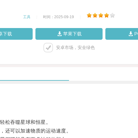
工具
|
时间：2025-09-19
|
卓下载
苹果下载
安卓市场，安全绿色
轻松吞噬星球和恒星。
，还可以加速物质的运动速度。