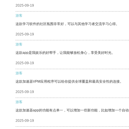
2025-09-19
游客
这款学习软件的社区氛围非常好，可以与其他学习者交流学习心得。
2025-09-19
游客
这款app是我娱乐的好帮手，让我能够放松身心，享受美好时光。
2025-09-19
游客
这款加速器VPM应用程序可以给你提供全球覆盖和最高安全性的连接。
2025-09-19
游客
这款加速器app的功能有点单一，可以增加一些新功能，比如增加一个自
2025-09-19