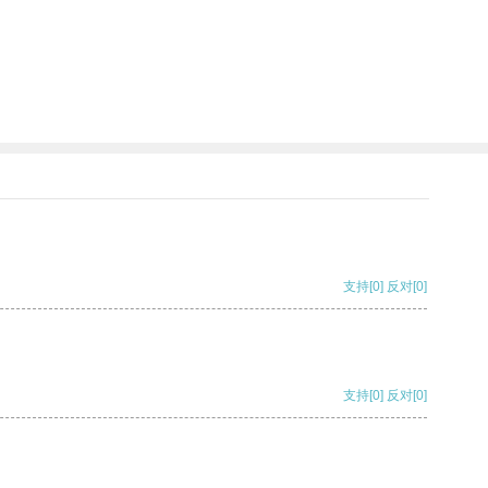
支持
[0]
反对
[0]
支持
[0]
反对
[0]