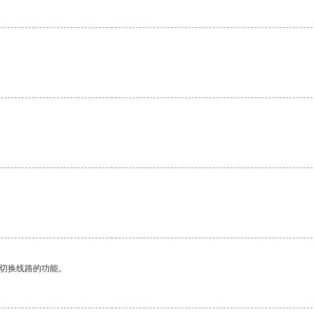
动切换线路的功能。