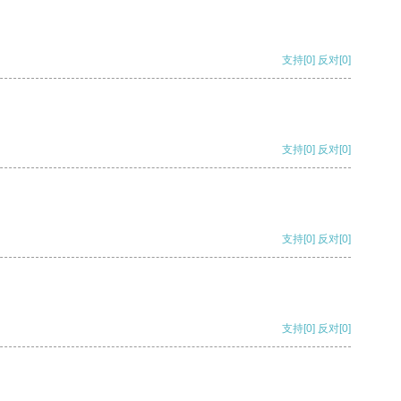
支持
[0]
反对
[0]
支持
[0]
反对
[0]
支持
[0]
反对
[0]
支持
[0]
反对
[0]