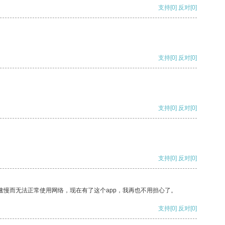
支持
[0]
反对
[0]
支持
[0]
反对
[0]
支持
[0]
反对
[0]
支持
[0]
反对
[0]
速慢而无法正常使用网络，现在有了这个app，我再也不用担心了。
支持
[0]
反对
[0]