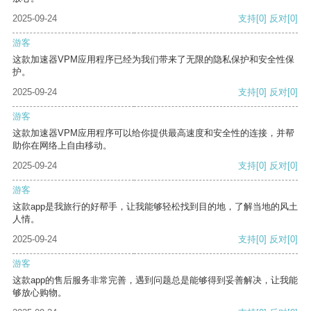
2025-09-24
支持
[0]
反对
[0]
游客
这款加速器VPM应用程序已经为我们带来了无限的隐私保护和安全性保
护。
2025-09-24
支持
[0]
反对
[0]
游客
这款加速器VPM应用程序可以给你提供最高速度和安全性的连接，并帮
助你在网络上自由移动。
2025-09-24
支持
[0]
反对
[0]
游客
这款app是我旅行的好帮手，让我能够轻松找到目的地，了解当地的风土
人情。
2025-09-24
支持
[0]
反对
[0]
游客
这款app的售后服务非常完善，遇到问题总是能够得到妥善解决，让我能
够放心购物。