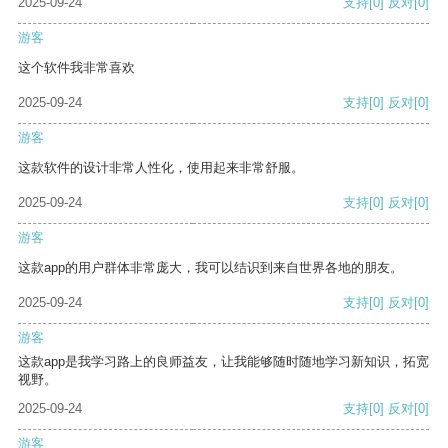
2025-09-24
支持
[0]
反对
[0]
游客
这个软件我非常喜欢
2025-09-24
支持
[0]
反对
[0]
游客
这款软件的设计非常人性化，使用起来非常舒服。
2025-09-24
支持
[0]
反对
[0]
游客
这款app的用户群体非常庞大，我可以结识到来自世界各地的朋友。
2025-09-24
支持
[0]
反对
[0]
游客
这款app是我学习路上的良师益友，让我能够随时随地学习新知识，拓宽
视野。
2025-09-24
支持
[0]
反对
[0]
游客