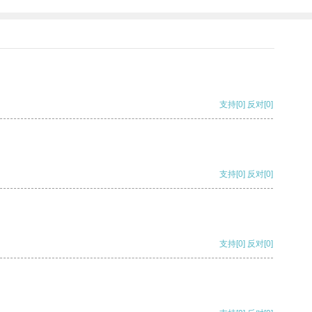
支持
[0]
反对
[0]
支持
[0]
反对
[0]
支持
[0]
反对
[0]