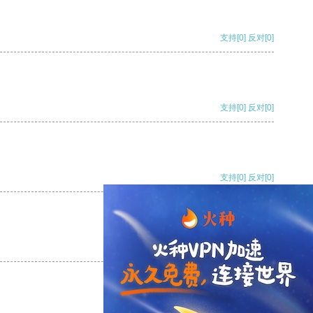
支持
[0]
反对
[0]
支持
[0]
反对
[0]
支持
[0]
反对
[0]
支持
[0]
反对
[0]