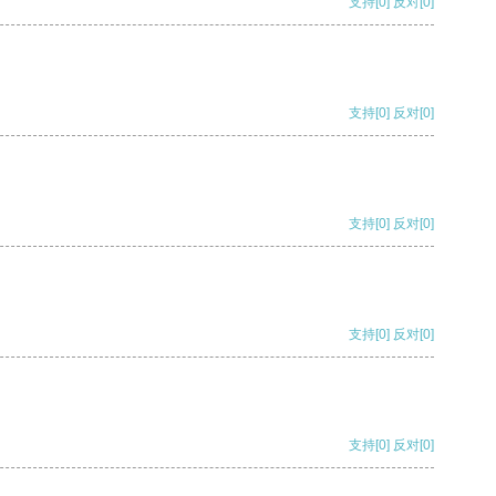
支持
[0]
反对
[0]
支持
[0]
反对
[0]
支持
[0]
反对
[0]
支持
[0]
反对
[0]
支持
[0]
反对
[0]